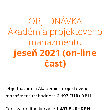
OBJEDNÁVKA
Akadémia projektového
manažmentu
jeseň 2021 (on-line
časť)
Objednávam si Akadémiu
projektového
manažmentu v hodnote
2 197 EUR+DPH
.
Cena za on-line kurzy je
1 497 EUR+DPH