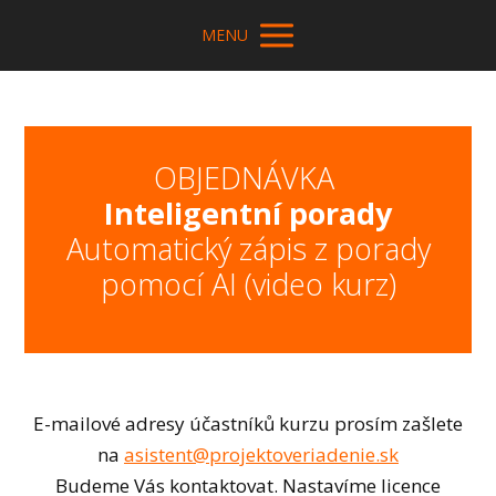
MENU
OBJEDNÁVKA
Inteligentní porady
Automatický zápis z porady
pomocí AI (video kurz)
E-mailové adresy účastníků kurzu prosím zašlete
na
asistent@projektoveriadenie.sk
Budeme Vás kontaktovat. Nastavíme licence