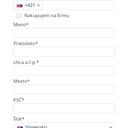
+421
Nakupujem na firmu
Meno*
Priezvisko*
Ulica a č.p.*
Mesto*
PSČ*
Štát*
Slovensko