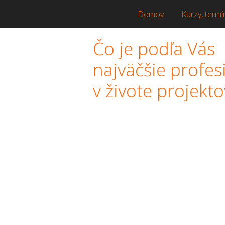
Domov
Kurzy, termí
Čo je podľa Vás
najväčšie profe
v živote projek