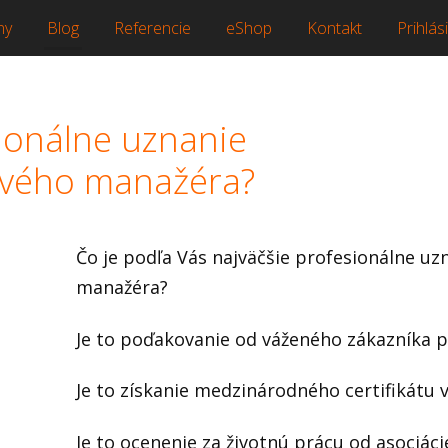
ny
Blog
Referencie
eShop
Kontakt
Prihlási
sionálne uznanie
tového manažéra?
Čo je podľa Vás najväčšie profesionálne uz
manažéra?
Je to poďakovanie od váženého zákazníka p
Je to získanie medzinárodného certifikátu 
Je to ocenenie za životnú prácu od asociá