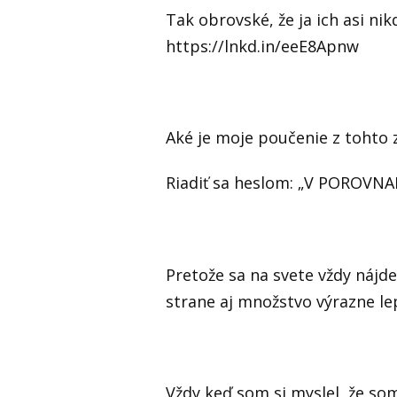
Tak obrovské, že ja ich asi ni
https://lnkd.in/eeE8Apnw
Aké je moje poučenie z tohto 
Riadiť sa heslom: „V POROVNA
Pretože sa na svete vždy nájd
strane aj množstvo výrazne le
Vždy keď som si myslel, že so