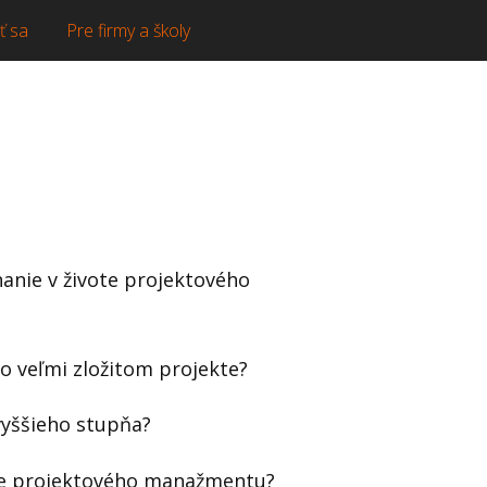
ť sa
Pre firmy a školy
nanie v živote projektového
o veľmi zložitom projekte?
vyššieho stupňa?
cie projektového manažmentu?