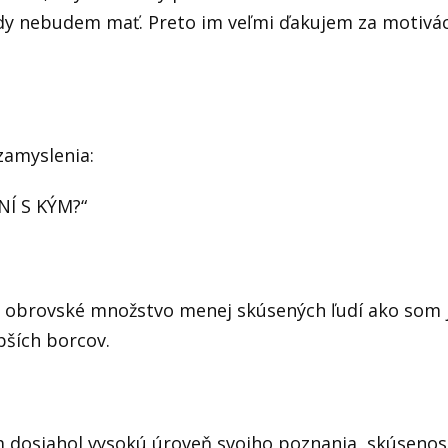
kdy nebudem mať. Preto im veľmi ďakujem za motiváci
zamyslenia:
NÍ S KÝM?“
e obrovské množstvo menej skúsených ľudí ako som j
pších borcov.
m dosiahol vysokú úroveň svojho poznania, skúsenos