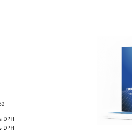
52
 s DPH
s DPH