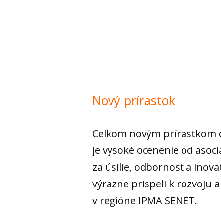
Nový prírastok
Celkom novým prírastkom do
je vysoké ocenenie od asoci
za úsilie, odbornosť a inova
výrazne prispeli k rozvoju 
v regióne IPMA SENET.