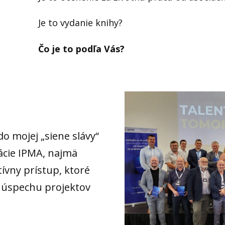
Je to vydanie knihy?
Čo je to podľa Vás?
 mojej „siene slávy“
ácie IPMA, najmä
tívny prístup, ktoré
a úspechu projektov