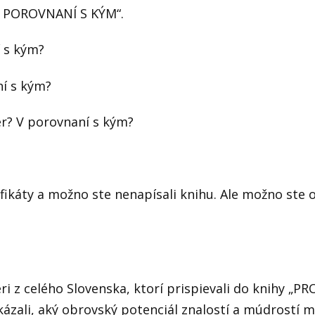
 „V POROVNANÍ S KÝM“.
 s kým?
í s kým?
r? V porovnaní s kým?
ikáty a možno ste nenapísali knihu. Ale možno ste o
ri z celého Slovenska, ktorí prispievali do knihy „P
zali, aký obrovský potenciál znalostí a múdrostí ma