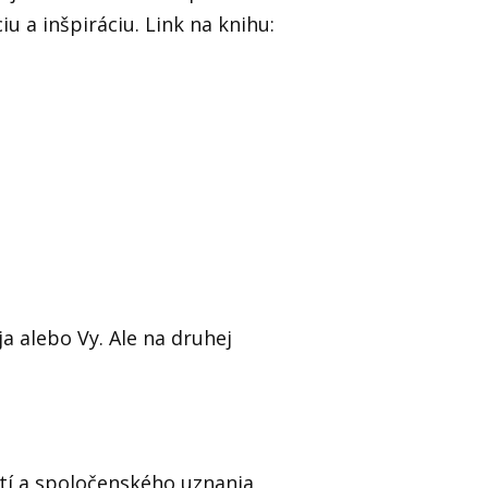
u a inšpiráciu. Link na knihu:
a alebo Vy. Ale na druhej
tí a spoločenského uznania,