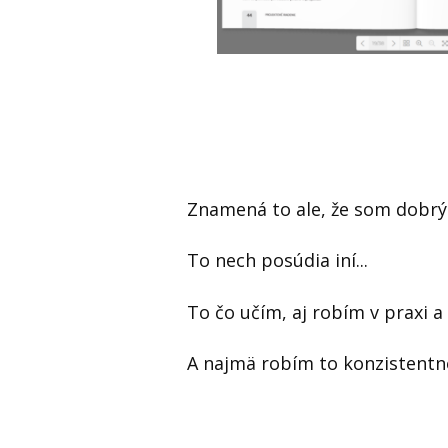
Znamená to ale, že som dobrý
To nech posúdia iní...
To čo učím, aj robím v praxi a
A najmä robím to konzistentne,