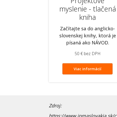
Projektové
myslenie - tlačená
kniha
Začítajte sa do anglicko-
slovenskej knihy, ktorá je
písaná ako NÁVOD.
50 € bez DPH
Viac informácií
Zdroj:
https://www.ipmaslovakia.sk/ce