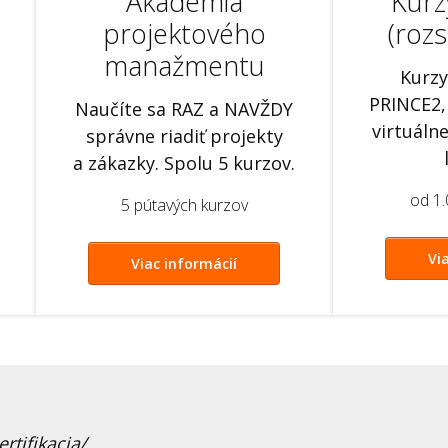
Akadémia
Kurz
projektového
(rozs
manažmentu
Kurzy
PRINCE2,
Naučíte sa RAZ a NAVŽDY
virtuáln
správne riadiť projekty
a zákazky. Spolu 5 kurzov.
od 1
5 pútavých kurzov
Vi
Viac informácií
rtifikacia/