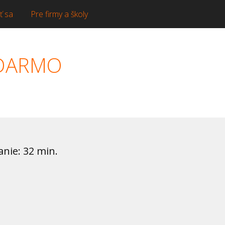
ť sa
Pre firmy a školy
ADARMO
anie: 32 min.