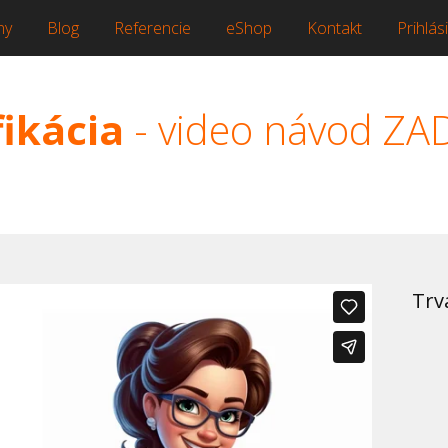
ny
Blog
Referencie
eShop
Kontakt
Prihlási
fikácia
-
video návod Z
Trv