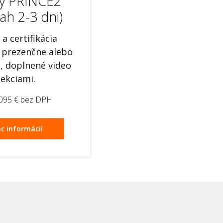
y PRINCE2
ah 2-3 dni)
 a certifikácia
 prezenčne alebo
e, doplnené video
lekciami.
.095 € bez DPH
ac informácií