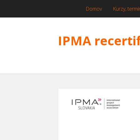
Domov
Kurzy, termí
IPMA recerti