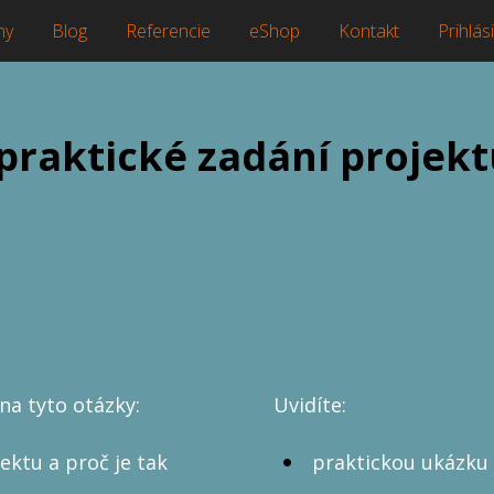
ny
Blog
Referencie
eShop
Kontakt
Prihlási
praktické zadání projekt
a
a tyto otázky:
Uvidíte:
jektu a proč je tak
praktickou ukázku 