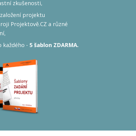
astní zkušenosti,
založení projektu
roji Projektově.CZ a různé
ní,
o každého -
5 šablon ZDARMA.