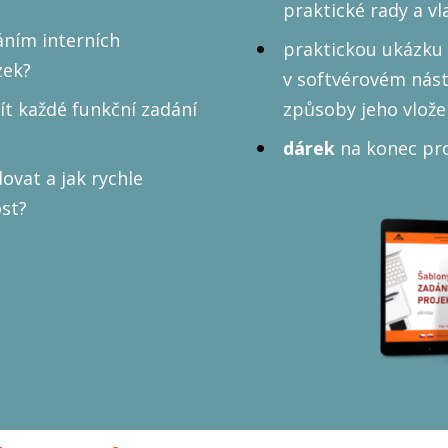
praktické rady a vl
áním interních
praktickou ukázku 
zek?
v softvérovém nást
ít každé funkční zadání
způsoby jeho vlože
dárek
na konec pr
ovat a jak rychle
st?