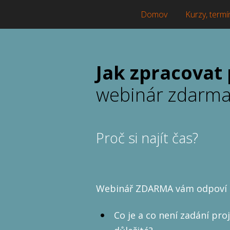
Domov
Kurzy, termí
Jak zpracovat 
webinár zdarm
Proč si najít čas?
Webinář ZDARMA vám odpoví n
Co je a co není zadání pro