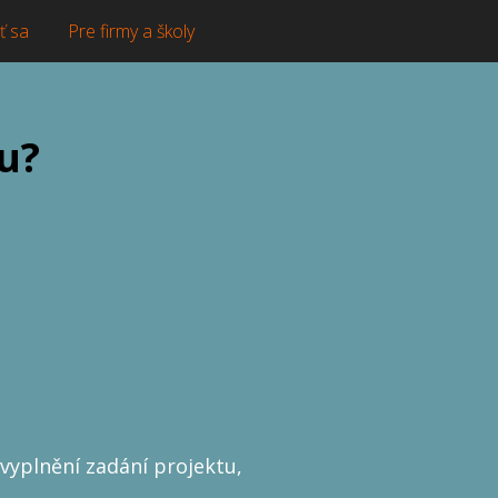
ť sa
Pre firmy a školy
u?
vyplnění zadání projektu,