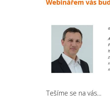
Webinářem vás bud
d
A
P
h
z
r
n
Tešíme se na vás...