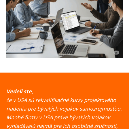
Vedeli ste,
že v USA sú rekvalifikačné kurzy projektového
riadenia pre bývalých vojakov samozrejmosťou.
Mnohé firmy v USA práve bývalých vojakov
vyhľadávajú najmä pre ich osobitné zručnosti,