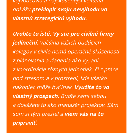
vojvodcovia a najskúsenejší velitelia
dokážu
preklopiť svoju nevýhodu vo
vlastnú strategickú výhodu.
Urobte to isté.
Vy ste pre civilné firmy
jedineční.
Väčšina vašich budúcich
kolegov v civile nemá operačné skúsenosti
z plánovania a riadenia ako vy, ani
z koordinácie rôznych jednotiek, či z práce
pod stresom a v prostredí, kde všetko
nakoniec môže byť inak.
Využite to vo
vlastný prospech.
Buďte sami sebou
a dokážete to ako manažér projektov. Sám
som si tým prešiel a
viem vás na to
pripraviť.