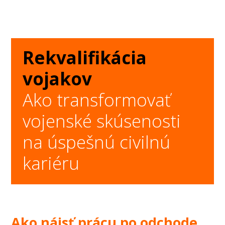
Rekvalifikácia
vojakov
Ako transformovať
vojenské skúsenosti
na úspešnú civilnú
kariéru
Ako nájsť prácu po odchode