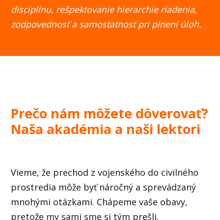
disciplínu, rešpektovanie hierarchie riadenia,
zodpovednosť a samostatnosť pri plnení úloh.
Prečo nám môžete dôverovať?
Naša akadémia a naši lektori
Vieme, že prechod z vojenského do civilného
prostredia môže byť náročný a sprevádzaný
mnohými otázkami. Chápeme vaše obavy,
pretože my sami sme si tým prešli.