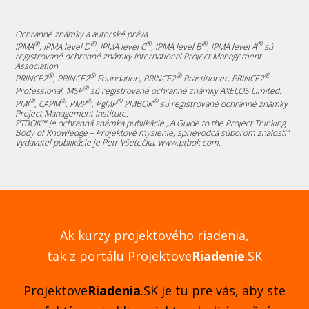
Ochranné známky a autorské práva
®
®
®
®
®
IPMA
, IPMA level D
, IPMA level C
, IPMA level B
, IPMA level A
sú
registrované ochranné známky International Project Management
Association.
®
®
®
®
PRINCE2
, PRINCE2
Foundation, PRINCE2
Practitioner, PRINCE2
®
Professional, MSP
sú registrované ochranné známky AXELOS Limited.
®
®
®
®
®
PMI
, CAPM
, PMP
, PgMP
PMBOK
sú registrované ochranné známky
Project Management Institute.
PTBOK™ je ochranná známka publikácie „A Guide to the Project Thinking
Body of Knowledge – Projektové myslenie, sprievodca súborom znalostí“.
Vydavateľ publikácie je Petr Všetečka, www.ptbok.com.
Ak kurzy projektového riadenia,
tak z portálu Projektove
Riadenie
.SK
Projektove
Riadenia
.SK je tu pre vás, aby ste