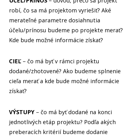
ÚČEL/PRÍNOS
– dôvod, prečo sa projekt
robí, čo sa má projektom vyriešiť? Aké
merateľné parametre dosiahnutia
účelu/prínosu budeme po projekte merať?
Kde bude možné informácie získať?
CIEĽ
– čo má byť v rámci projektu
dodané/zhotovené? Ako budeme splnenie
cieľa merať a kde bude možné informácie
získať?
VÝSTUPY
– čo má byť dodané na konci
jednotlivých etáp projektu? Podľa akých
preberacích kritérií budeme dodanie