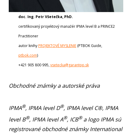
doc. Ing. Petr Všetečka, PhD.
certifikovaný projektový manažér IPMA level B a PRINCE2
Practitioner
autor knihy
PROJEKTOVÉ MYSLENIE
(PTBOK Guide,
ptbok.com
)
+421 905 800 995,
vsetecka@garantpp.sk
Obchodné známky a autorské práva
®
®
IPMA
, IPMA level D
, IPMA level C®, IPMA
®
®
®
level B
, IPMA level A
, ICB
a logo IPMA sú
registrované obchodné známky International