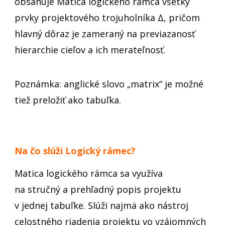
obsahuje Matica logického rámca všetky
prvky projektového trojuholníka Δ, pričom
hlavný dôraz je zameraný na previazanosť
hierarchie cieľov a ich merateľnosť.
Poznámka: anglické slovo „matrix“ je možné
tiež preložiť ako tabuľka.
adnie projektu
Logický rámec
Na čo slúži Logický rámec?
Matica logického rámca sa využíva
na stručný a prehľadný popis projektu
v jednej tabuľke. Slúži najmä ako nástroj
celostného riadenia projektu vo vzájomných