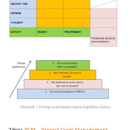
Obrázok 1: Princíp zostrojenia matice logického rámca
Zdroj:
PCM – Project Cycle Management