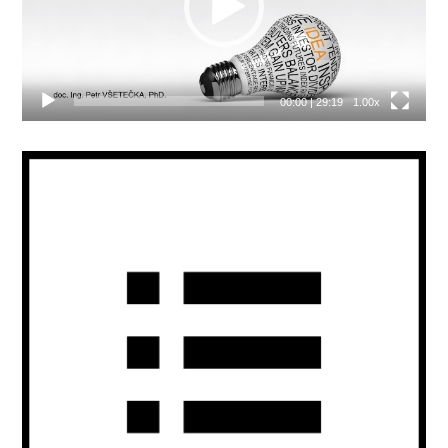
00:00
|
29:19
1.00x