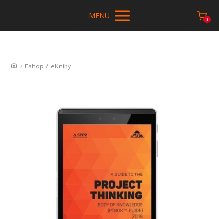
MENU
0
/
Eshop
/
eKnihy