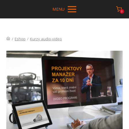
MENU
0
/
Eshop
/
Kurzy audio-video