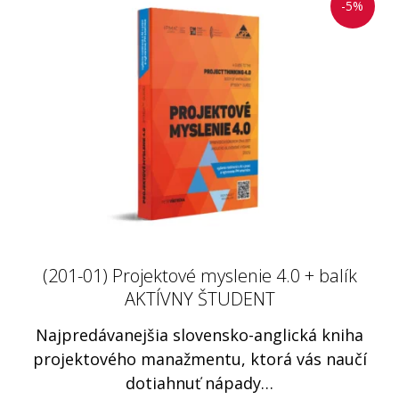
-72%
-5%
(201-01) Projektové myslenie 4.0 + balík
(303) Projektový manažer za 10 dní -
(210) Projektové riadenie Tipy a triky
ochutnávka, audio - video
AKTÍVNY ŠTUDENT
expertov IPMA
Táto kniha je presne to, čo potrebujete, ak sa
Najpredávanejšia slovensko-anglická kniha
Lekce 0, 1 a 2, ochutnávka. Vyzkoušejte si
projektového manažmentu, ktorá vás naučí
audio-video kurz…
chcete…
dotiahnuť nápady…